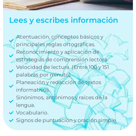
Lees y escribes información
Acentuación, conceptos básicos y
principales reglas ortográficas.
Reconocimiento y aplicación de
estrategias de comprensión lectora.
Velocidad de lectura. (Entre 100 y 151
palabras por minuto)
Planeación y redacción de textos
informativos.
Sinónimos, antónimos y raíces de la
lengua.
Vocabulario.
Signos de puntuación y oración simple.