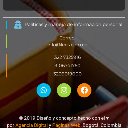
Políticas y manejo de información personal
Correo:
info@lees.com.co
322 7325916
3106741760
3209019000
© 2019 Diseño y concepto hecho con el ♥
por
Agencia Digital
y
Páginas Web
, Bogotá, Colombia